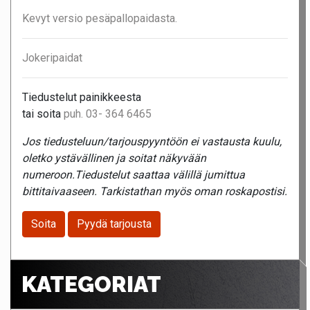
Kevyt versio pesäpallopaidasta.
Jokeripaidat
Tiedustelut painikkeesta
tai soita
puh. 03- 364 6465
Jos tiedusteluun/tarjouspyyntöön ei vastausta kuulu,
oletko ystävällinen ja soitat näkyvään
numeroon.Tiedustelut saattaa välillä jumittua
bittitaivaaseen. Tarkistathan myös oman roskapostisi.
Soita
Pyydä tarjousta
KATEGORIAT