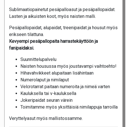
Sublimaatiopainetut pesäpalloasut ja pesäpallopaidat.
Lasten ja aikuisten koot, myös naisten malli.
Pesäpallopaidat, alupaidat, treenipaidat ja housut myös
erikseen tilattuna.
Kevyempi pesäpallopaita harrastekäyttöön ja
fanipaidaksi.
Suunnittelupalvelu
Naisten housussa myös joustavampi vaihtoehto!
Hihavahvikkeet alupaitaan lisähintaan
Numerolaput ja nimilaput
Velcrotarrat paitaan numeroita ja nimeä varten
Kauluksella tai v-kauluksella
Jokeripaidat seuran värein
Toimitamme myös yksittäisiä nimilappuja tarroilla
Veryttelyasut myös mallistossamme.