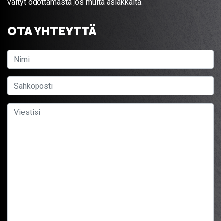
vältyt odottamasta jos muita asiakkaita.
OTA YHTEYTTÄ