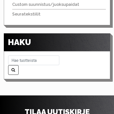
Custom suunnistus/juoksupaidat
Seuratekstiilit
HAKU
TILAA UUTISKIRJE