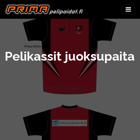
Pelikassit juoksupaita