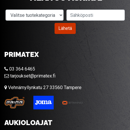
Valitse tuotekategoria
Sähköposti
Lähetä
PRIMATEX
03 364 6465
tarjoukset@primatex.fi
Vehnämyllynkatu 27 33560 Tampere
AUKIOLOAJAT