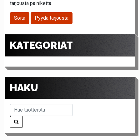
tarjousta painiketta.
Soita
Pyydä tarjousta
KATEGORIAT
HAKU