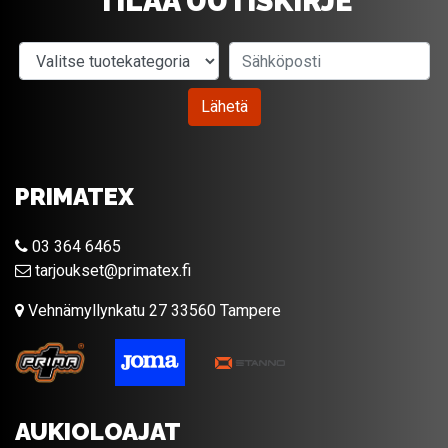
TILAA UUTISKIRJE
Valitse tuotekategoria
Sähköposti
Lähetä
PRIMATEX
03 364 6465
tarjoukset@primatex.fi
Vehnämyllynkatu 27 33560 Tampere
AUKIOLOAJAT