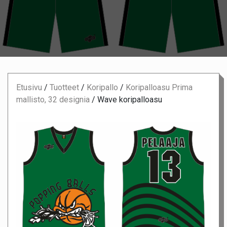
Etusivu
/
Tuotteet
/
Koripallo
/
Koripalloasu Prima
mallisto, 32 designia
/
Wave koripalloasu