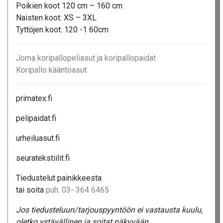
Poikien koot 120 cm – 160 cm
Naisten koot: XS – 3XL
Tyttöjen koot: 120 -1 60cm
Joma koripallopeliasut ja koripallopaidat
Koripallo kääntöasut
primatex.fi
pelipaidat.fi
urheiluasut.fi
seuratekstiilit.fi
Tiedustelut painikkeesta
tai soita
puh. 03- 364 6465
Jos tiedusteluun/tarjouspyyntöön ei vastausta kuulu,
oletko ystävällinen ja soitat näkyvään