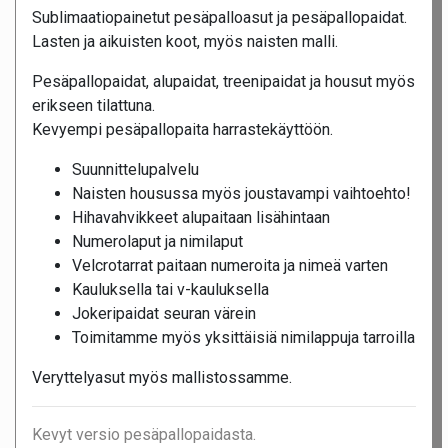
Sublimaatiopainetut pesäpalloasut ja pesäpallopaidat.
Lasten ja aikuisten koot, myös naisten malli.
Pesäpallopaidat, alupaidat, treenipaidat ja housut myös
erikseen tilattuna.
Kevyempi pesäpallopaita harrastekäyttöön.
Suunnittelupalvelu
Naisten housussa myös joustavampi vaihtoehto!
Hihavahvikkeet alupaitaan lisähintaan
Numerolaput ja nimilaput
Velcrotarrat paitaan numeroita ja nimeä varten
Kauluksella tai v-kauluksella
Jokeripaidat seuran värein
Toimitamme myös yksittäisiä nimilappuja tarroilla
Veryttelyasut myös mallistossamme.
Kevyt versio pesäpallopaidasta.