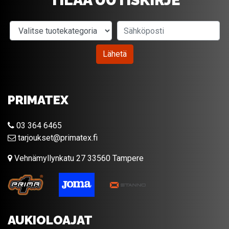
TILAA UUTISKIRJE
Valitse tuotekategoria
Sähköposti
Lähetä
PRIMATEX
03 364 6465
tarjoukset@primatex.fi
Vehnämyllynkatu 27 33560 Tampere
AUKIOLOAJAT