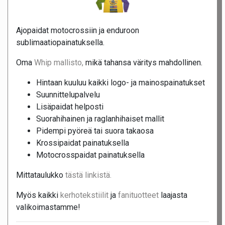
Ajopaidat motocrossiin ja enduroon
sublimaatiopainatuksella.
Oma
Whip mallisto,
mikä tahansa väritys mahdollinen.
Hintaan kuuluu kaikki logo- ja mainospainatukset
Suunnittelupalvelu
Lisäpaidat helposti
Suorahihainen ja raglanhihaiset mallit
Pidempi pyöreä tai suora takaosa
Krossipaidat painatuksella
Motocrosspaidat painatuksella
Mittataulukko
tästä linkistä.
Myös kaikki
kerhotekstiilit
ja
fanituotteet
laajasta
valikoimastamme!