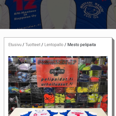
Etusivu
/
Tuotteet
/
Lentopallo
/
Mesto pelipaita