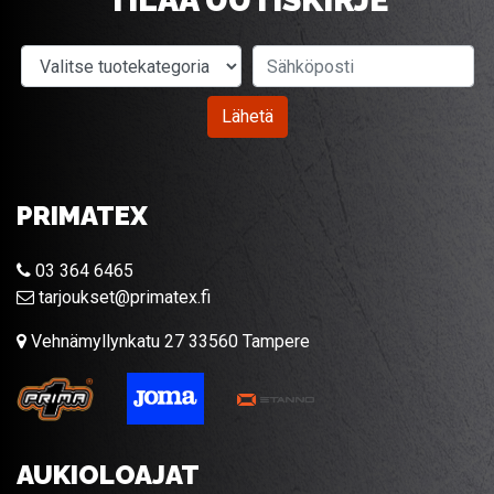
TILAA UUTISKIRJE
Valitse tuotekategoria
Sähköposti
Lähetä
PRIMATEX
03 364 6465
tarjoukset@primatex.fi
Vehnämyllynkatu 27 33560 Tampere
AUKIOLOAJAT