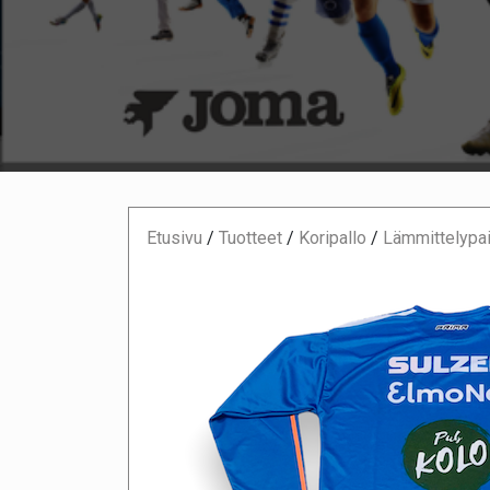
Etusivu
/
Tuotteet
/
Koripallo
/
Lämmittelypai