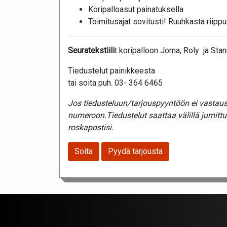
Koripalloasut painatuksella
Toimitusajat sovitusti! Ruuhkasta riippu
Seuratekstiili
t koripalloon Joma, Roly ja Stan
Tiedustelut painikkeesta
tai soita puh. 03- 364 6465
Jos tiedusteluun/tarjouspyyntöön ei vastaust
numeroon.Tiedustelut saattaa välillä jumitt
roskapostisi.
Soita
Pyydä tarjousta