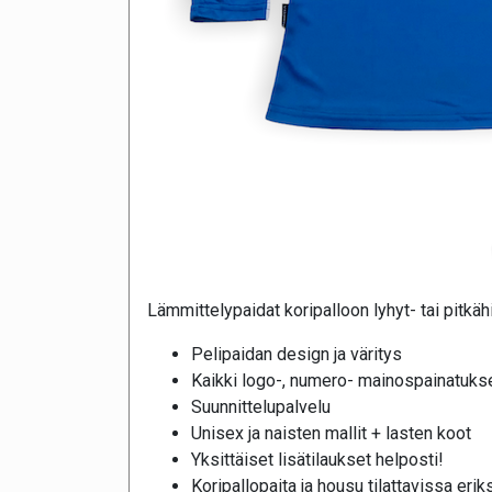
Lämmittelypaidat koripalloon lyhyt- tai pitkäh
Pelipaidan design ja väritys
Kaikki logo-, numero- mainospainatukse
Suunnittelupalvelu
Unisex ja naisten mallit + lasten koot
Yksittäiset lisätilaukset helposti!
Koripallopaita ja housu tilattavissa eri