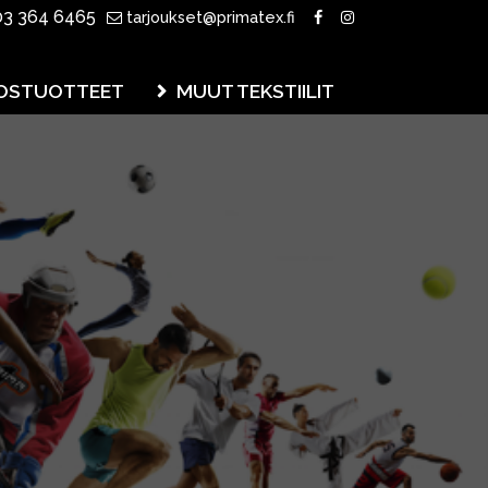
3 364 6465
tarjoukset@primatex.fi
OSTUOTTEET
MUUT TEKSTIILIT