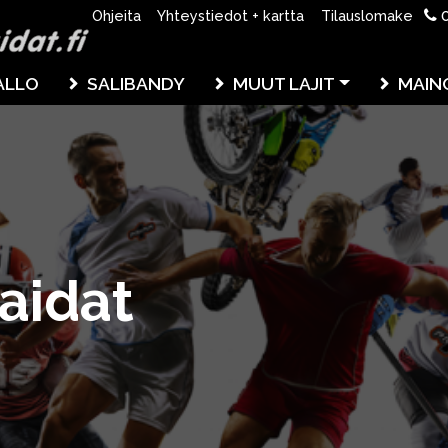
0
Ohjeita
Yhteystiedot + kartta
Tilauslomake
ALLO
SALIBANDY
MUUT LAJIT
MAIN
o
aidat