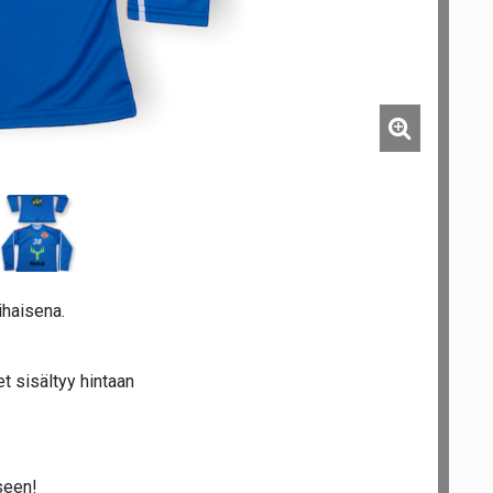
ihaisena.
t sisältyy hintaan
kseen!