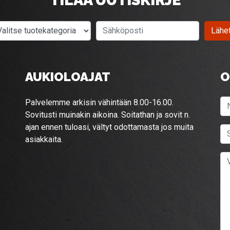
Valitse tuotekategoria
Sähköposti
Lähe
AUKIOLOAJAT
O
Palvelemme arkisin vähintään 8.00-16.00.
Sovitusti muinakin aikoina. Soitathan ja sovit n.
ajan ennen tuloasi, vältyt odottamasta jos muita
asiakkaita.