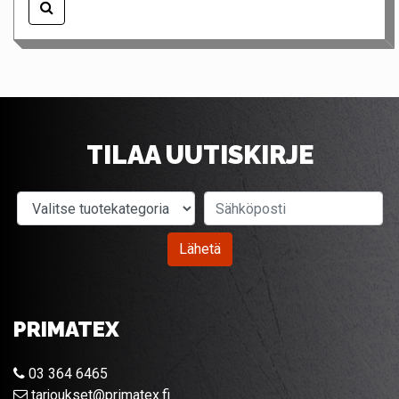
TILAA UUTISKIRJE
Valitse tuotekategoria
Sähköposti
Lähetä
PRIMATEX
03 364 6465
tarjoukset@primatex.fi