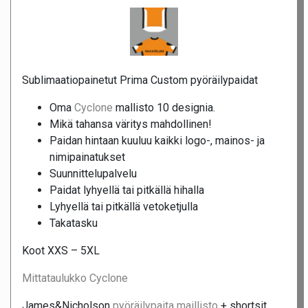
Sublimaatiopainetut Prima Custom pyöräilypaidat
Oma
Cyclone
mallisto 10 designia.
Mikä tahansa väritys mahdollinen!
Paidan hintaan kuuluu kaikki logo-, mainos- ja
nimipainatukset
Suunnittelupalvelu
Paidat lyhyellä tai pitkällä hihalla
Lyhyellä tai pitkällä vetoketjulla
Takatasku
Koot XXS – 5XL
Mittataulukko Cyclone
James&Nicholson
pyöräilypaita maillisto
+ shortsit.