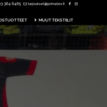
3 364 6465
tarjoukset@primatex.fi
OSTUOTTEET
MUUT TEKSTIILIT