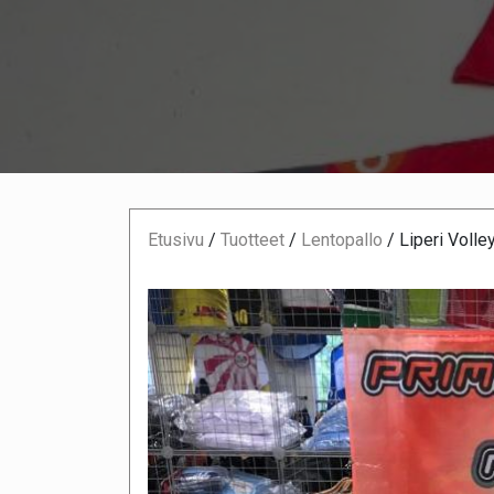
Etusivu
/
Tuotteet
/
Lentopallo
/
Liperi Volley