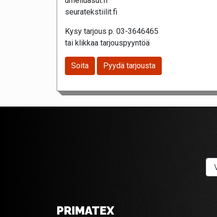
urheiluasut.fi
seuratekstiilit.fi
Kysy tarjous p. 03-3646465
tai klikkaa tarjouspyyntöä
Soita
Pyydä tarjousta
PRIMATEX