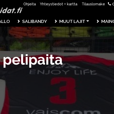
0
Ohjeita
Yhteystiedot + kartta
Tilauslomake
ALLO
SALIBANDY
MUUT LAJIT
MAIN
 pelipaita