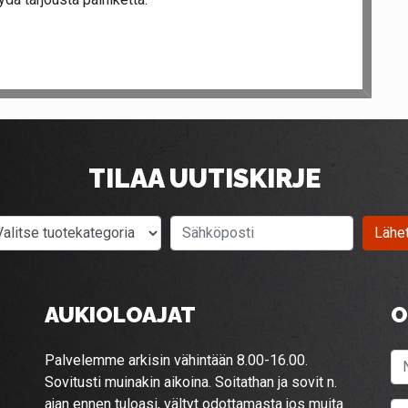
TILAA UUTISKIRJE
Valitse tuotekategoria
Sähköposti
Lähe
AUKIOLOAJAT
O
Palvelemme arkisin vähintään 8.00-16.00.
Sovitusti muinakin aikoina. Soitathan ja sovit n.
ajan ennen tuloasi, vältyt odottamasta jos muita