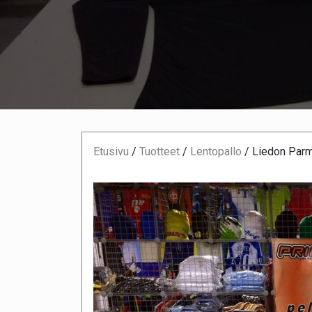
Etusivu
/
Tuotteet
/
Lentopallo
/
Liedon Parme