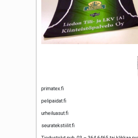
primatex.fi
pelipaidat.fi
urheiluasut.fi
seuratekstiilit.fi
Tiedustelut puh. 03 – 364 6465 tai klikkaa pyy