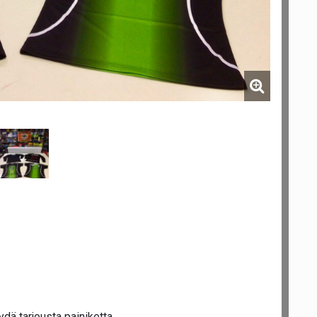
dä tarjousta painiketta.