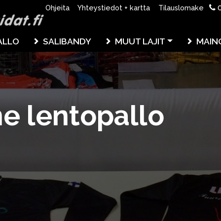
0
Ohjeita
Yhteystiedot + kartta
Tilauslomake
ALLO
SALIBANDY
MUUT LAJIT
MAIN
e lentopallo