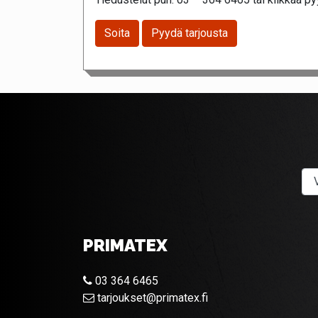
Soita
Pyydä tarjousta
PRIMATEX
03 364 6465
tarjoukset@primatex.fi