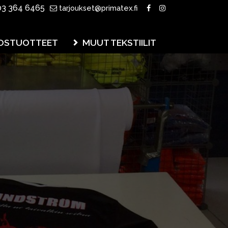
3 364 6465
tarjoukset@primatex.fi
OSTUOTTEET
MUUT TEKSTIILIT