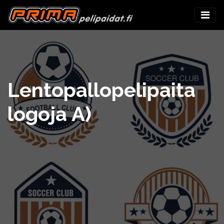
Lentopallopelipaita
logoja A)