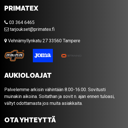
PRIMATEX
03 364 6465
tarjoukset@primatex.fi
Vehnämyllynkatu 27 33560 Tampere
AUKIOLOAJAT
Palvelemme arkisin vähintään 8.00-16.00. Sovitusti
muinakin aikoina. Soitathan ja sovit n. ajan ennen tuloasi,
vältyt odottamasta jos muita asiakkaita.
OTA YHTEYTTÄ