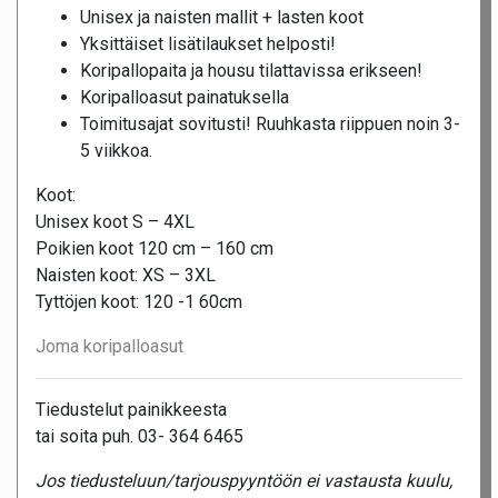
Unisex ja naisten mallit + lasten koot
Yksittäiset lisätilaukset helposti!
Koripallopaita ja housu tilattavissa erikseen!
Koripalloasut painatuksella
Toimitusajat sovitusti! Ruuhkasta riippuen noin 3-
5 viikkoa.
Koot:
Unisex koot S – 4XL
Poikien koot 120 cm – 160 cm
Naisten koot: XS – 3XL
Tyttöjen koot: 120 -1 60cm
Joma koripalloasut
Tiedustelut painikkeesta
tai soita puh. 03- 364 6465
Jos tiedusteluun/tarjouspyyntöön ei vastausta kuulu,