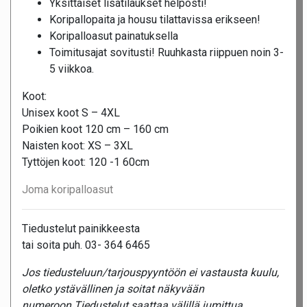
Yksittäiset lisätilaukset helposti!
Koripallopaita ja housu tilattavissa erikseen!
Koripalloasut painatuksella
Toimitusajat sovitusti! Ruuhkasta riippuen noin 3-
5 viikkoa.
Koot:
Unisex koot S – 4XL
Poikien koot 120 cm – 160 cm
Naisten koot: XS – 3XL
Tyttöjen koot: 120 -1 60cm
Joma koripalloasut
Tiedustelut painikkeesta
tai soita puh. 03- 364 6465
Jos tiedusteluun/tarjouspyyntöön ei vastausta kuulu,
oletko ystävällinen ja soitat näkyvään
numeroon.Tiedustelut saattaa välillä jumittua