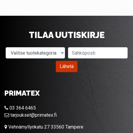
TILAA UUTISKIRJE
Valitse tuotekategoria
Sähköposti
Lähetä
PRIMATEX
03 364 6465
tarjoukset@primatex.fi
Vehnämyllynkatu 27 33560 Tampere