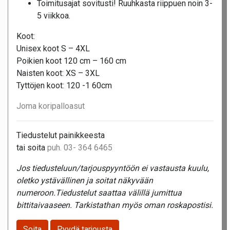
Toimitusajat sovitusti! Ruuhkasta riippuen noin 3-
5 viikkoa.
Koot:
Unisex koot S – 4XL
Poikien koot 120 cm – 160 cm
Naisten koot: XS – 3XL
Tyttöjen koot: 120 -1 60cm
Joma koripalloasut
Tiedustelut painikkeesta
tai soita
puh. 03- 364 6465
Jos tiedusteluun/tarjouspyyntöön ei vastausta kuulu,
oletko ystävällinen ja soitat näkyvään
numeroon.Tiedustelut saattaa välillä jumittua
bittitaivaaseen. Tarkistathan myös oman roskapostisi.
Soita
Pyydä tarjousta