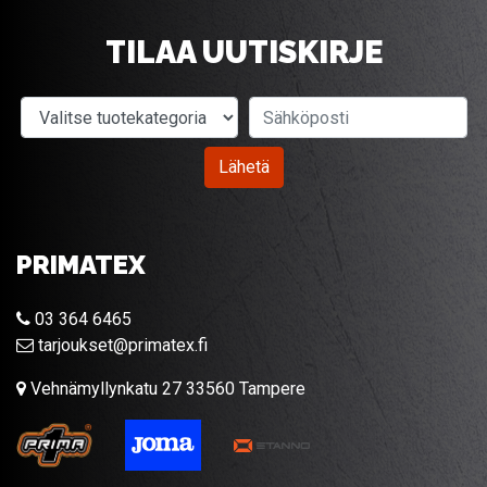
TILAA UUTISKIRJE
Valitse tuotekategoria
Sähköposti
Lähetä
PRIMATEX
03 364 6465
tarjoukset@primatex.fi
Vehnämyllynkatu 27 33560 Tampere