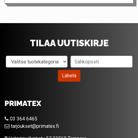
TILAA UUTISKIRJE
Valitse tuotekategoria
Sähköposti
Lähetä
PRIMATEX
03 364 6465
tarjoukset@primatex.fi