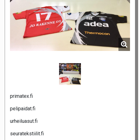
primatex.fi
pelipaidat.fi
urheiluasut.fi
seuratekstiilit.fi