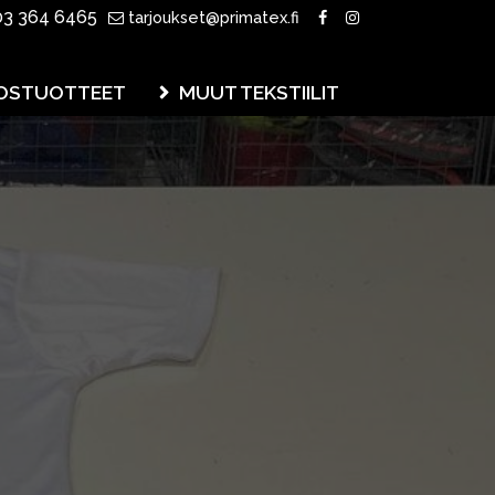
3 364 6465
tarjoukset@primatex.fi
OSTUOTTEET
MUUT TEKSTIILIT