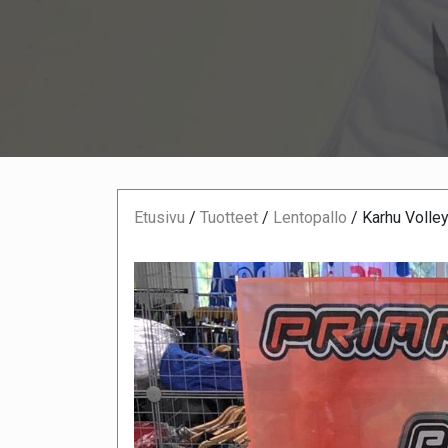
Etusivu
/
Tuotteet
/
Lentopallo
/
Karhu Volley