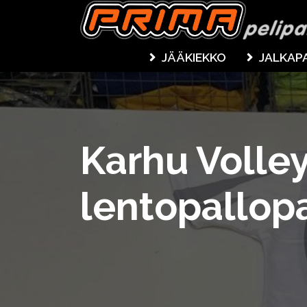
JÄÄKIEKKO
JALKAP
Karhu Volle
lentopallop