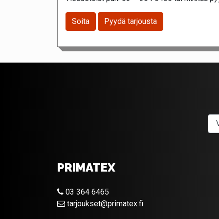
Soita
Pyydä tarjousta
PRIMATEX
03 364 6465
tarjoukset@primatex.fi