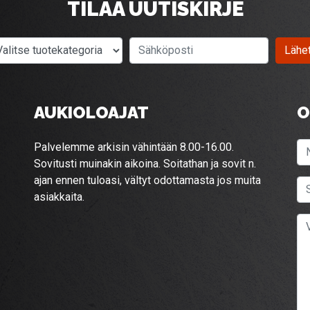
TILAA UUTISKIRJE
Valitse tuotekategoria
Sähköposti
Lähe
AUKIOLOAJAT
O
Palvelemme arkisin vähintään 8.00-16.00.
Sovitusti muinakin aikoina. Soitathan ja sovit n.
ajan ennen tuloasi, vältyt odottamasta jos muita
asiakkaita.