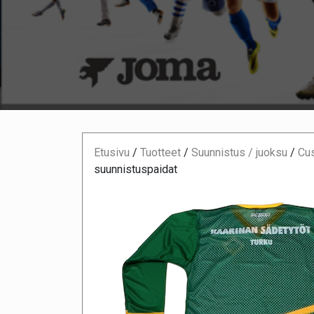
Etusivu
/
Tuotteet
/
Suunnistus / juoksu
/
Cus
suunnistuspaidat