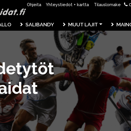
0
Ohjeita
Yhteystiedot + kartta
Tilauslomake
ALLO
SALIBANDY
MUUT LAJIT
MAIN
detytöt
aidat