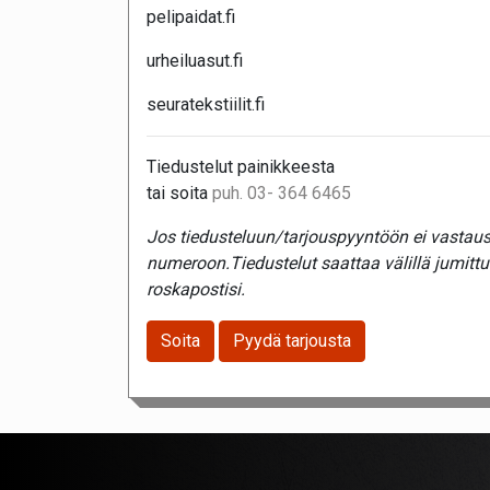
pelipaidat.fi
urheiluasut.fi
seuratekstiilit.fi
Tiedustelut painikkeesta
tai soita
puh. 03- 364 6465
Jos tiedusteluun/tarjouspyyntöön ei vastaust
numeroon.Tiedustelut saattaa välillä jumitt
roskapostisi.
Soita
Pyydä tarjousta