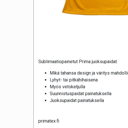
Sublimaatiopainetut Prima juoksupaidat.
Mikä tahansa design ja väritys mahdoll
Lyhyt- tai pitkähihaisena
Myös vetoketjulla
Suunnistuspaidat painatuksella
Juoksupaidat painatuksella
primatex.fi