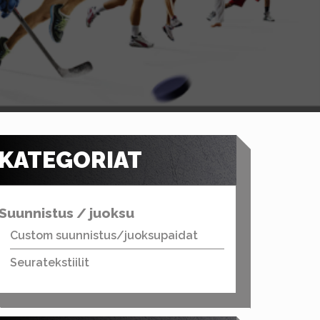
KATEGORIAT
Suunnistus / juoksu
Custom suunnistus/juoksupaidat
Seuratekstiilit