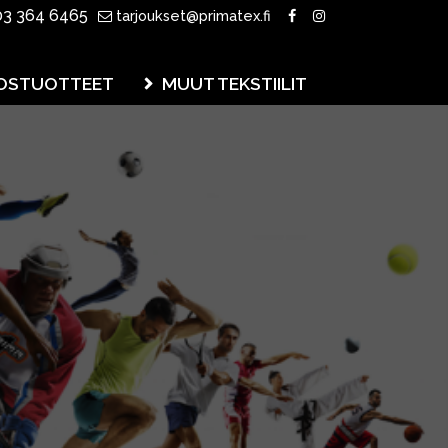
3 364 6465
tarjoukset@primatex.fi
OSTUOTTEET
MUUT TEKSTIILIT