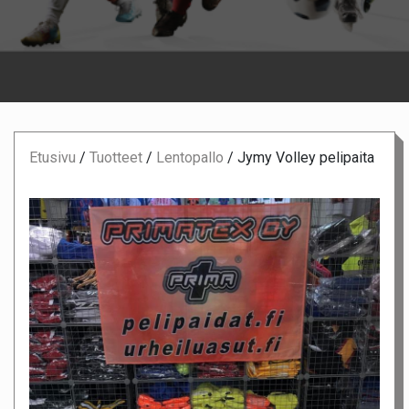
Etusivu
/
Tuotteet
/
Lentopallo
/
Jymy Volley pelipaita