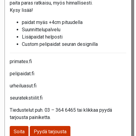
paita paras ratkaisu, myös hinnallisesti.
Kysy lisää!
paidat myäs +4cm pituudella
Suunnittelupalvelu
Lisäpaidat helposti
Custom pelipaidat seuran designilla
primatex.fi
pelipaidat.fi
urheiluasut.fi
seuratekstiilit.fi
Tiedustelut puh. 03 – 364 6465 tai klikkaa pyydä
tarjousta painiketta.
Soita
Pyydä tarjousta