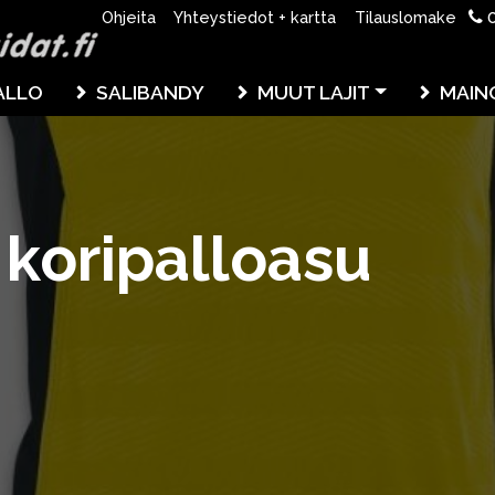
0
Ohjeita
Yhteystiedot + kartta
Tilauslomake
ALLO
SALIBANDY
MUUT LAJIT
MAIN
koripalloasu