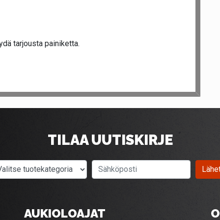
dä tarjousta painiketta.
TILAA UUTISKIRJE
Valitse tuotekategoria
Sähköposti
Lähe
AUKIOLOAJAT
O