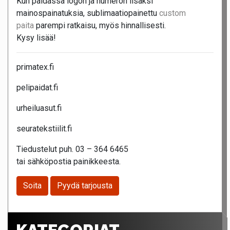
Kun paidassa logon ja numeron lisäksi
mainospainatuksia, sublimaatiopainettu
custom
paita
parempi ratkaisu, myös hinnallisesti.
Kysy lisää!
primatex.fi
pelipaidat.fi
urheiluasut.fi
seuratekstiilit.fi
Tiedustelut puh. 03 – 364 6465
tai sähköpostia painikkeesta.
Soita
Pyydä tarjousta