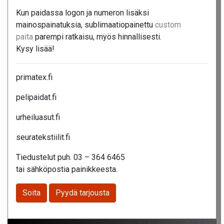
Kun paidassa logon ja numeron lisäksi
mainospainatuksia, sublimaatiopainettu
custom
paita
parempi ratkaisu, myös hinnallisesti.
Kysy lisää!
primatex.fi
pelipaidat.fi
urheiluasut.fi
seuratekstiilit.fi
Tiedustelut puh. 03 – 364 6465
tai sähköpostia painikkeesta.
Soita
Pyydä tarjousta