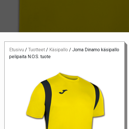
Etusivu
/
Tuotteet
/
Käsipallo
/
Joma Dinamo käsipallo
pelipaita N.O.S. tuote