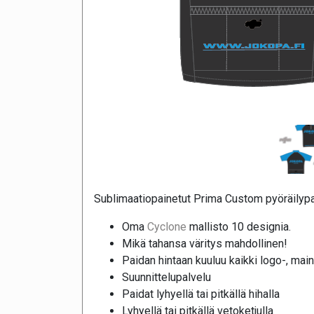
Sublimaatiopainetut Prima Custom pyöräilypa
Oma
Cyclone
mallisto 10 designia.
Mikä tahansa väritys mahdollinen!
Paidan hintaan kuuluu kaikki logo-, mai
Suunnittelupalvelu
Paidat lyhyellä tai pitkällä hihalla
Lyhyellä tai pitkällä vetoketjulla