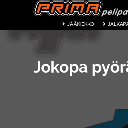
JÄÄKIEKKO
JALKAP
Jokopa pyör