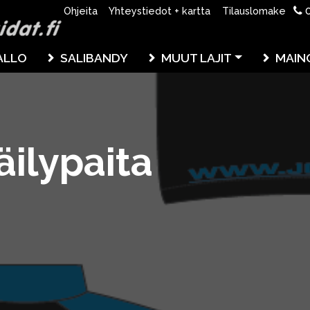
0
Ohjeita
Yhteystiedot + kartta
Tilauslomake
ALLO
SALIBANDY
MUUT LAJIT
MAIN
äilypaita