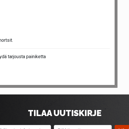
ortsit.
ydä tarjousta painiketta
TILAA UUTISKIRJE
Valitse tuotekategoria
Sähköposti