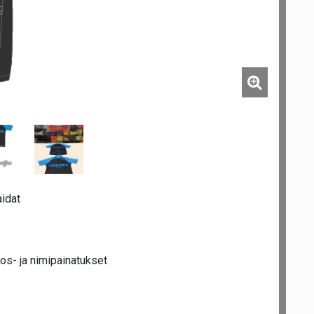
idat
nos- ja nimipainatukset