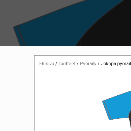
Etusivu
/
Tuotteet
/
Pyöräily
/
Jokopa pyöräil