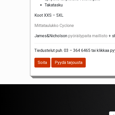
Takatasku
Koot XXS – 5XL
Mittataulukko Cyclone
James&Nicholson
pyöräilypaita maillisto
+ sh
Tiedustelut puh. 03 – 364 6465 tai klikkaa py
Soita
Pyydä tarjousta