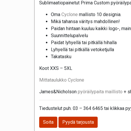
Sublimaatiopainetut Prima Custom pyöräilypa
Oma
Cyclone
mallisto 10 designia.
Mikä tahansa väritys mahdollinen!
Paidan hintaan kuuluu kaikki logo-, mai
Suunnittelupalvelu
Paidat lyhyellä tai pitkällä hihalla
Lyhyellä tai pitkällä vetoketjulla
Takatasku
Koot XXS – 5XL
Mittataulukko Cyclone
James&Nicholson
pyöräilypaita maillisto
+ sh
Tiedustelut puh. 03 – 364 6465 tai klikkaa pyy
Soita
Pyydä tarjousta