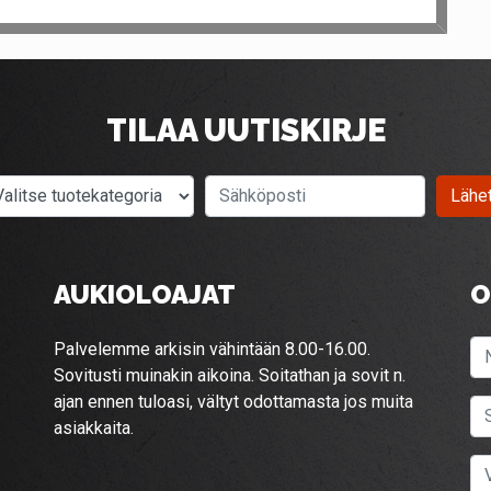
TILAA UUTISKIRJE
Valitse tuotekategoria
Sähköposti
Lähe
AUKIOLOAJAT
O
Palvelemme arkisin vähintään 8.00-16.00.
Sovitusti muinakin aikoina. Soitathan ja sovit n.
ajan ennen tuloasi, vältyt odottamasta jos muita
asiakkaita.