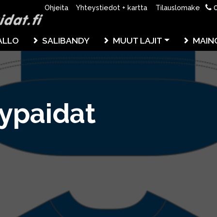
0
Ohjeita
Yhteystiedot + kartta
Tilauslomake
ALLO
SALIBANDY
MUUT LAJIT
MAIN
lypaidat