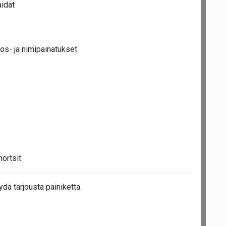
idat
nos- ja nimipainatukset
ortsit.
dä tarjousta painiketta.