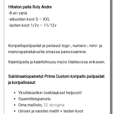
Hihaton paita Roly Andre
-8 eri väriä
-aikuisten koot S – XXL
-lasten koot 1/2v – 11/12v
Koripallopelipaidat ja peliasut logo-, numero-, nimi- ja
mainospainatuksella omassa painossamme.
Kääntöpaita ja kääntöhousu myös tilattavissa erikseen.
Sublimaatiopainetut Prima Custom koripallo pelipaidat
ja koripalloasut:
Yksittäisetkin lisätilaukset helposti!
Suunnittelupalvelu
Oma mallisto,
32 designia
Unisex ja naisten mallit + lasten koot