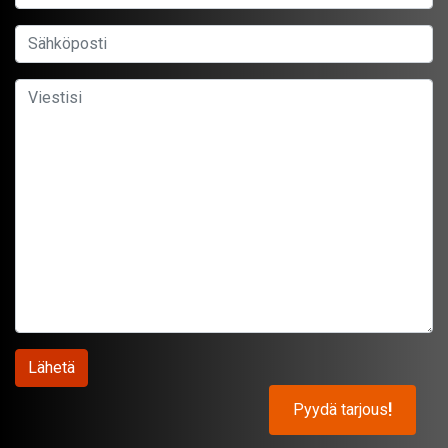
Pyydä tarjous
!