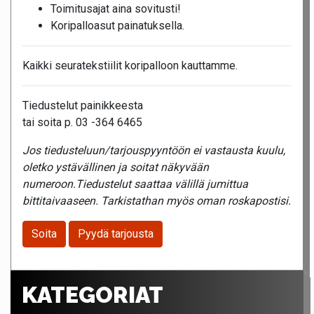
Toimitusajat aina sovitusti!
Koripalloasut painatuksella.
Kaikki seuratekstiilit koripalloon kauttamme.
Tiedustelut painikkeesta
tai soita p. 03 -364 6465
Jos tiedusteluun/tarjouspyyntöön ei vastausta kuulu,
oletko ystävällinen ja soitat näkyvään
numeroon.Tiedustelut saattaa välillä jumittua
bittitaivaaseen. Tarkistathan myös oman roskapostisi.
Soita
Pyydä tarjousta
KATEGORIAT