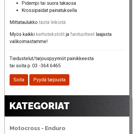
Pidempi tai suora takaosa
Krossipaidat painatuksella
Mittataulukko
tästä linkistä.
Myös kaikki
kerhotekstiilit
ja
fanituotteet
laajasta
valikoimastamme!
Tiedustelut/tarjouspyynnöt painikkeesta
tai soita p. 03 -364 6465
Soita
Pyydä tarjousta
KATEGORIAT
Motocross - Enduro