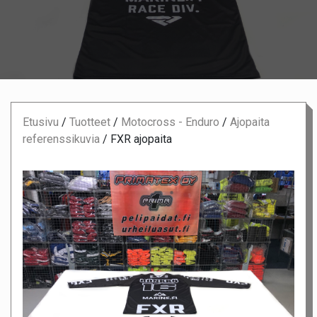
Etusivu
/
Tuotteet
/
Motocross - Enduro
/
Ajopaita
referenssikuvia
/
FXR ajopaita