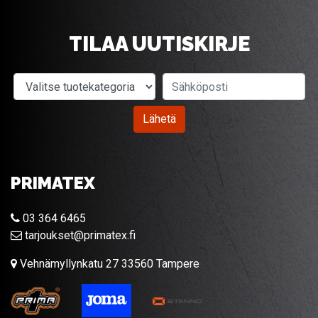
TILAA UUTISKIRJE
Valitse tuotekategoria
Sähköposti
Lähetä
PRIMATEX
03 364 6465
tarjoukset@primatex.fi
Vehnämyllynkatu 27 33560 Tampere