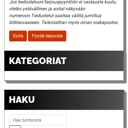
Jos tiedusteluun/tarjouspyyntöön ei vastausta kuulu,
oletko ystävällinen ja soitat näkyvään
numeroon.Tiedustelut saattaa välillä jumittua
bittitaivaaseen. Tarkistathan myös oman roskapostisi.
Soita
Pyydä tarjousta
KATEGORIAT
HAKU