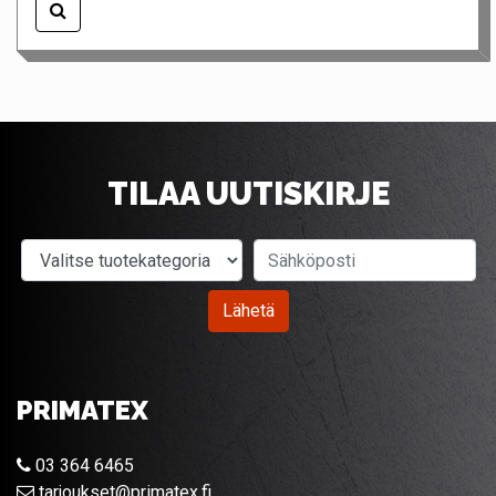
TILAA UUTISKIRJE
Valitse tuotekategoria
Sähköposti
Lähetä
PRIMATEX
03 364 6465
tarjoukset@primatex.fi