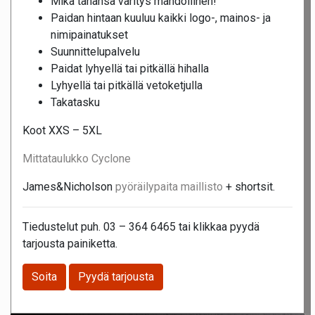
Mikä tahansa väritys mahdollinen!
Paidan hintaan kuuluu kaikki logo-, mainos- ja
nimipainatukset
Suunnittelupalvelu
Paidat lyhyellä tai pitkällä hihalla
Lyhyellä tai pitkällä vetoketjulla
Takatasku
Koot XXS – 5XL
Mittataulukko Cyclone
James&Nicholson
pyöräilypaita maillisto
+ shortsit.
Tiedustelut puh. 03 – 364 6465 tai klikkaa pyydä
tarjousta painiketta.
Soita
Pyydä tarjousta