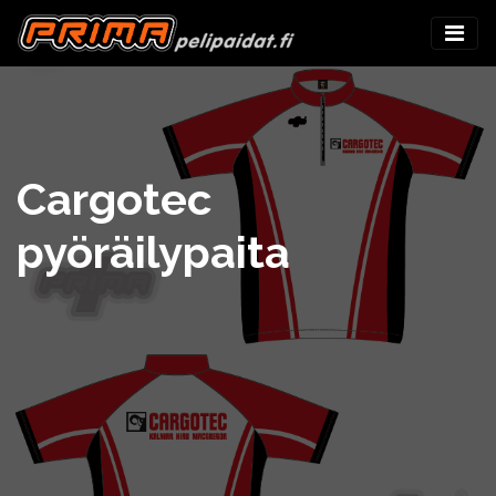
Cargotec
pyöräilypaita