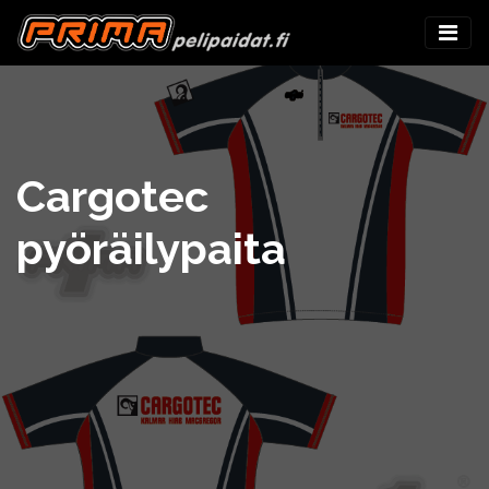
Cargotec
pyöräilypaita