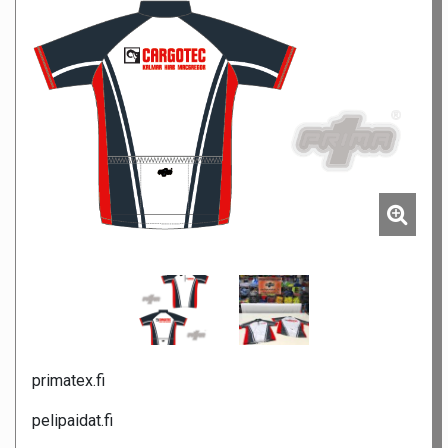
primatex.fi
pelipaidat.fi