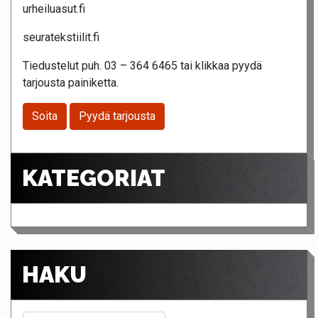
urheiluasut.fi
seuratekstiilit.fi
Tiedustelut puh. 03 – 364 6465 tai klikkaa pyydä
tarjousta painiketta.
Soita
Pyydä tarjousta
KATEGORIAT
HAKU