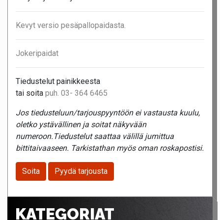
Kevyt versio pesäpallopaidasta.
Jokeripaidat
Tiedustelut painikkeesta
tai soita
puh. 03- 364 6465
Jos tiedusteluun/tarjouspyyntöön ei vastausta kuulu,
oletko ystävällinen ja soitat näkyvään
numeroon.Tiedustelut saattaa välillä jumittua
bittitaivaaseen. Tarkistathan myös oman roskapostisi.
Soita
Pyydä tarjousta
KATEGORIAT