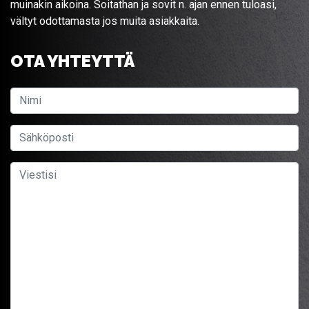
muinakin aikoina. Soitathan ja sovit n. ajan ennen tuloasi,
vältyt odottamasta jos muita asiakkaita.
OTA YHTEYTTÄ