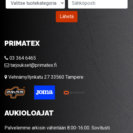
Valitse tuotekategoria
Sähköposti
Lähetä
PRIMATEX
03 364 6465
tarjoukset@primatex.fi
Vehnämyllynkatu 27 33560 Tampere
AUKIOLOAJAT
Palvelemme arkisin vähintään 8.00-16.00. Sovitusti