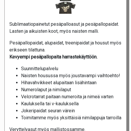
Sublimaatiopainetut pesäpalloasut ja pesäpallopaidat.
Lasten ja aikuisten koot, myös naisten malli.
Pesäpallopaidat, alupaidat, treenipaidat ja housut myös
erikseen tilattuna.
Kevyempi pesäpallopaita harrastekäyttöön.
Suunnittelupalvelu
Naisten housussa myös joustavampi vaihtoehto!
Hihavahvikkeet alupaitaan lisähintaan
Numerolaput ja nimilaput
Velcrotarrat paitaan numeroita ja nimeä varten
Kauluksella tai v-kauluksella
Jokeripaidat seuran värein
Toimitamme myös yksittäisiä nimilappuja tarroilla
Veryttelyasut myös mallistossamme.