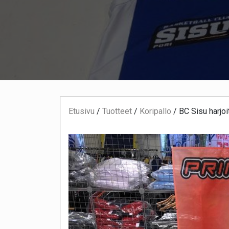
Etusivu
/
Tuotteet
/
Koripallo
/
BC Sisu harjoi