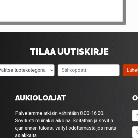
TILAA UUTISKIRJE
Valitse tuotekategoria
Sähköposti
Lähe
AUKIOLOAJAT
O
Palvelemme arkisin vähintään 8.00-16.00.
Sovitusti muinakin aikoina. Soitathan ja sovit n.
ajan ennen tuloasi, vältyt odottamasta jos muita
asiakkaita.