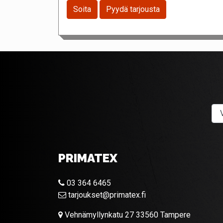
Soita
Pyydä tarjousta
PRIMATEX
03 364 6465
tarjoukset@primatex.fi
Vehnämyllynkatu 27 33560 Tampere