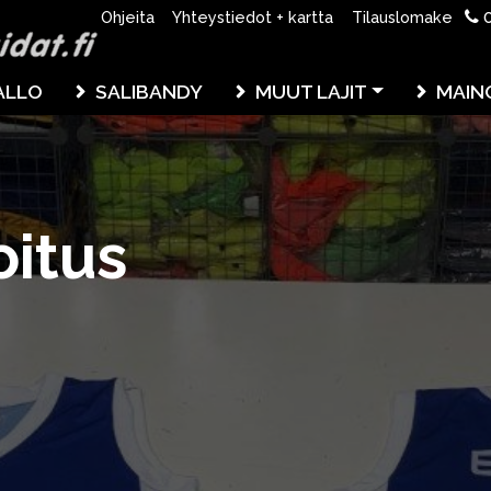
0
Ohjeita
Yhteystiedot + kartta
Tilauslomake
ALLO
SALIBANDY
MUUT LAJIT
MAIN
oitus