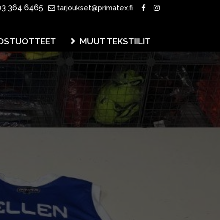
3 364 6465
tarjoukset@primatex.fi
OSTUOTTEET
MUUT TEKSTIILIT