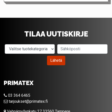
TILAA UUTISKIRJE
Valitse tuotekategoria
Sähköposti
Lähetä
PRIMATEX
03 364 6465
tarjoukset@primatex.fi
Vehnämyllynkatu 27 33560 Tampere