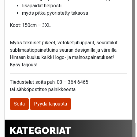
lisäpaidat helposti
myös pitkä pyöristetty takaosa
Koot: 150cm – 3XL
Myös tekniset pikeet, vetoketjuhupparit, seuratakit
sublimaatiopainettuina seuran designilla ja väreillä.
Hintaan kuuluu kaikki logo- ja mainospainatukset!
Kysy tarjous!
Tiedustelut soita puh. 03 – 364 6465
tai sähköpostitse painikkeesta.
Soita
Pyydä tarjousta
KATEGORIAT