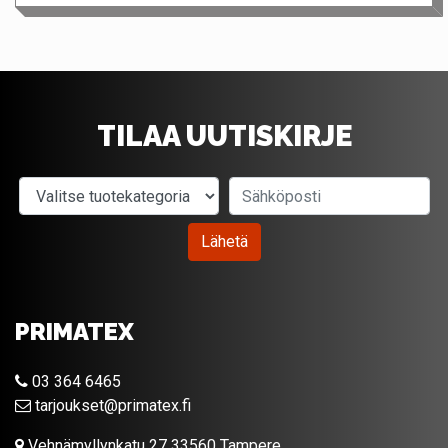
TILAA UUTISKIRJE
Valitse tuotekategoria
Sähköposti
Lähetä
PRIMATEX
03 364 6465
tarjoukset@primatex.fi
Vehnämyllynkatu 27 33560 Tampere