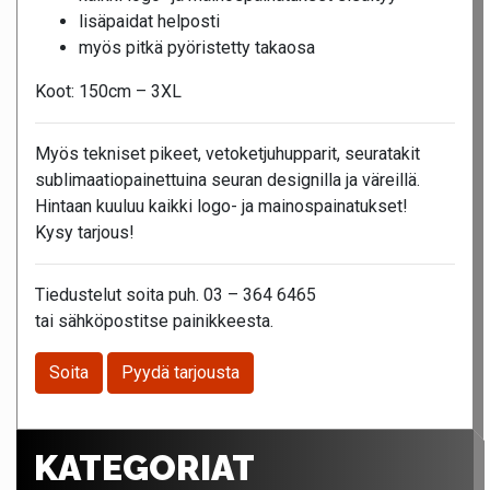
lisäpaidat helposti
myös pitkä pyöristetty takaosa
Koot: 150cm – 3XL
Myös tekniset pikeet, vetoketjuhupparit, seuratakit
sublimaatiopainettuina seuran designilla ja väreillä.
Hintaan kuuluu kaikki logo- ja mainospainatukset!
Kysy tarjous!
Tiedustelut soita puh. 03 – 364 6465
tai sähköpostitse painikkeesta.
Soita
Pyydä tarjousta
KATEGORIAT