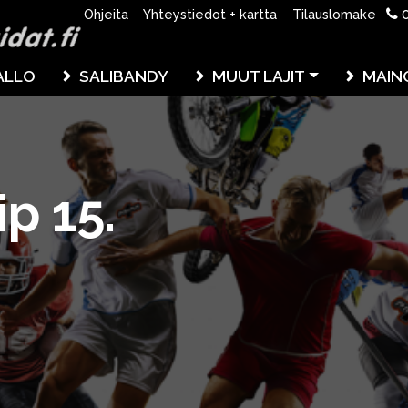
0
Ohjeita
Yhteystiedot + kartta
Tilauslomake
ALLO
SALIBANDY
MUUT LAJIT
MAIN
p 15.