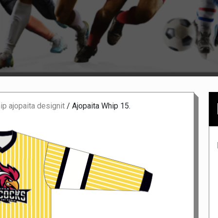
p ajopaita designit
/
Ajopaita Whip 15.