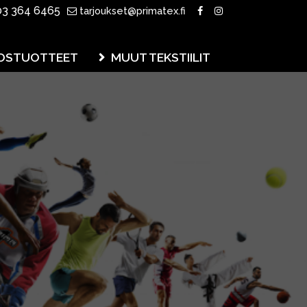
3 364 6465
tarjoukset@primatex.fi
OSTUOTTEET
MUUT TEKSTIILIT