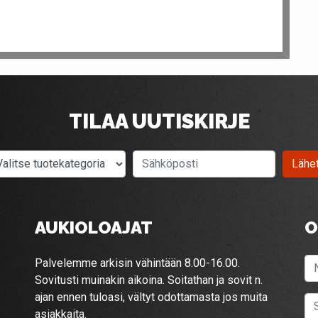
TILAA UUTISKIRJE
Valitse tuotekategoria
Sähköposti
Lähe
AUKIOLOAJAT
O
Palvelemme arkisin vähintään 8.00-16.00.
Sovitusti muinakin aikoina. Soitathan ja sovit n.
ajan ennen tuloasi, vältyt odottamasta jos muita
asiakkaita.