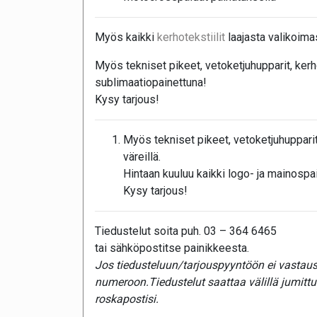
Myös kaikki
kerhotekstiilit
laajasta valikoim
Myös tekniset pikeet, vetoketjuhupparit, kerho
sublimaatiopainettuna!
Kysy tarjous!
Myös tekniset pikeet, vetoketjuhupparit
väreillä.
Hintaan kuuluu kaikki logo- ja mainospa
Kysy tarjous!
Tiedustelut soita puh. 03 – 364 6465
tai sähköpostitse painikkeesta.
Jos tiedusteluun/tarjouspyyntöön ei vastaust
numeroon.Tiedustelut saattaa välillä jumitt
roskapostisi.