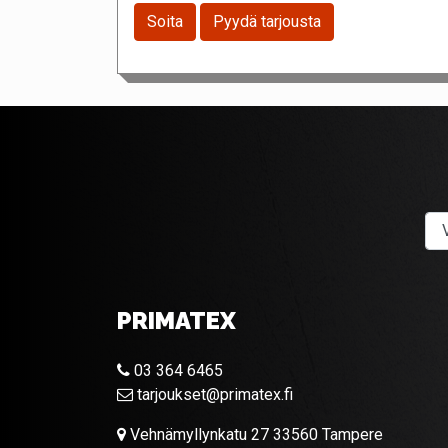
Soita
Pyydä tarjousta
PRIMATEX
03 364 6465
tarjoukset@primatex.fi
Vehnämyllynkatu 27 33560 Tampere