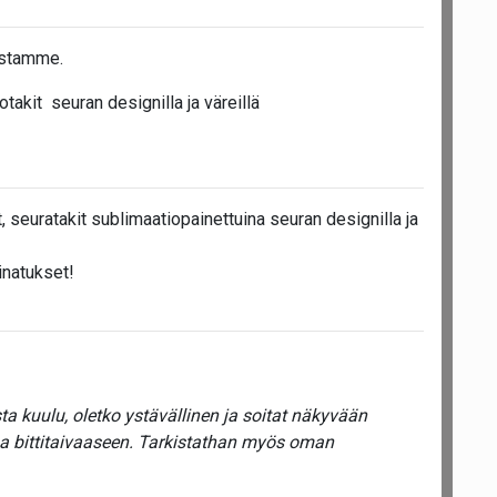
astamme.
takit seuran designilla ja väreillä
, seuratakit sublimaatiopainettuina seuran designilla ja
inatukset!
a kuulu, oletko ystävällinen ja soitat näkyvään
ua bittitaivaaseen. Tarkistathan myös oman