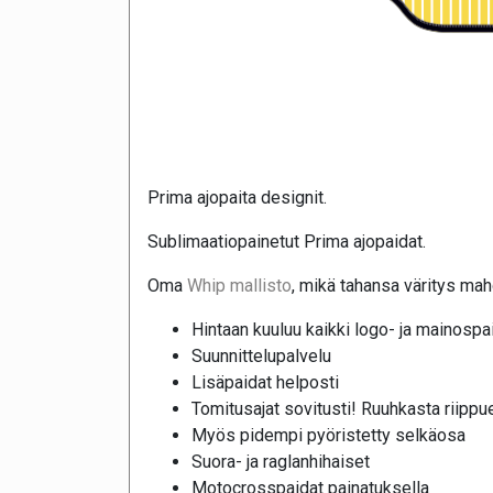
Prima ajopaita designit.
Sublimaatiopainetut Prima ajopaidat.
Oma
Whip mallisto
, mikä tahansa väritys mahd
Hintaan kuuluu kaikki logo- ja mainospa
Suunnittelupalvelu
Lisäpaidat helposti
Tomitusajat sovitusti! Ruuhkasta riippue
Myös pidempi pyöristetty selkäosa
Suora- ja raglanhihaiset
Motocrosspaidat painatuksella