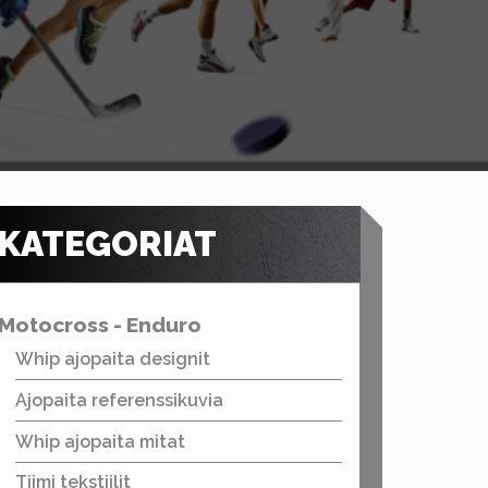
KATEGORIAT
Motocross - Enduro
Whip ajopaita designit
Ajopaita referenssikuvia
Whip ajopaita mitat
Tiimi tekstiilit