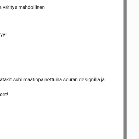
 väritys mahdollinen.
tyy!
atakit sublimaatiopainettuina seuran designilla ja
set!