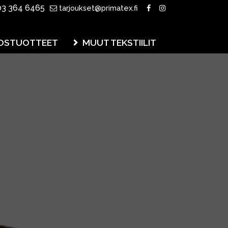
3 364 6465
tarjoukset@primatex.fi
OSTUOTTEET
MUUT TEKSTIILIT