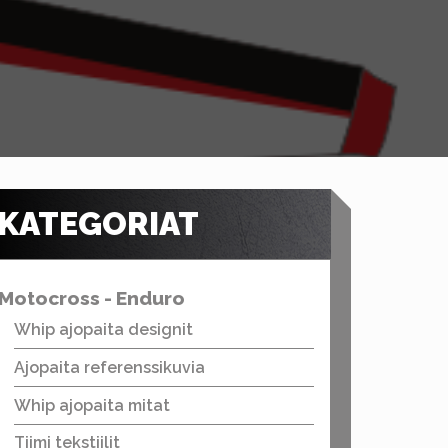
KATEGORIAT
Motocross - Enduro
Whip ajopaita designit
Ajopaita referenssikuvia
Whip ajopaita mitat
Tiimi tekstiilit