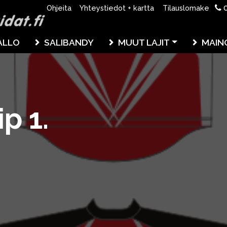
0
Ohjeita
Yhteystiedot + kartta
Tilauslomake
ALLO
SALIBANDY
MUUT LAJIT
MAIN
p 1.