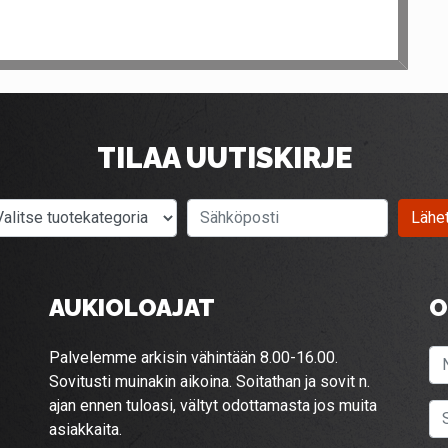
TILAA UUTISKIRJE
Valitse tuotekategoria
Sähköposti
Lähe
AUKIOLOAJAT
O
Palvelemme arkisin vähintään 8.00-16.00.
Sovitusti muinakin aikoina. Soitathan ja sovit n.
ajan ennen tuloasi, vältyt odottamasta jos muita
asiakkaita.