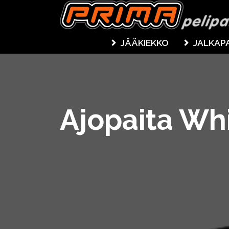
JÄÄKIEKKO
JALKAP
Ajopaita Whi