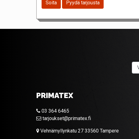
Soita
Pyydä tarjousta
PRIMATEX
03 364 6465
tarjoukset@primatex.fi
Vehnämyllynkatu 27 33560 Tampere