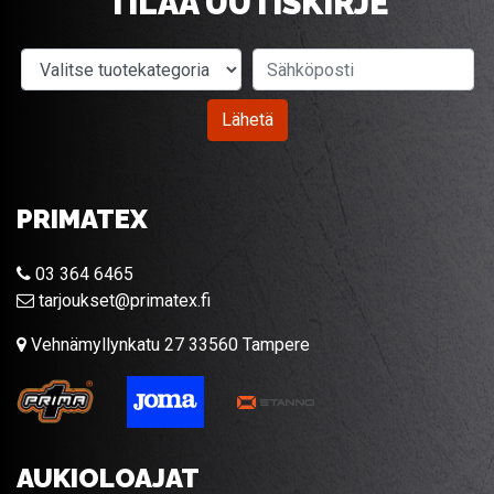
TILAA UUTISKIRJE
Valitse tuotekategoria
Sähköposti
Lähetä
PRIMATEX
03 364 6465
tarjoukset@primatex.fi
Vehnämyllynkatu 27 33560 Tampere
AUKIOLOAJAT