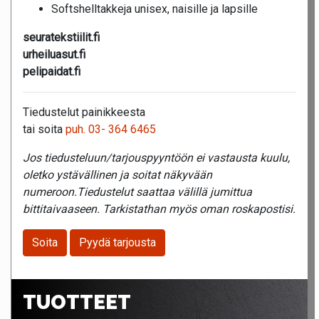
Softshelltakkeja unisex, naisille ja lapsille
seuratekstiilit.fi
urheiluasut.fi
pelipaidat.fi
Tiedustelut painikkeesta
tai soita
puh. 03- 364 6465
Jos tiedusteluun/tarjouspyyntöön ei vastausta kuulu,
oletko ystävällinen ja soitat näkyvään
numeroon.Tiedustelut saattaa välillä jumittua
bittitaivaaseen. Tarkistathan myös oman roskapostisi.
Soita
Pyydä tarjousta
TUOTTEET